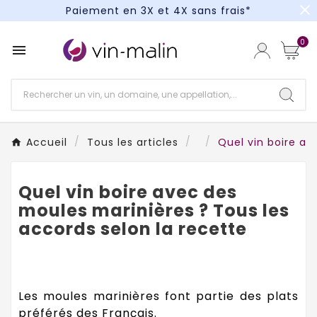
close
Un kit cocktail à gagner : tentez votre chance !
Paiement en 3X et 4X sans frais*
0

Accueil
Tous les articles
Quel vin boire av
Quel vin boire avec des
moules marinières ? Tous les
accords selon la recette
Les moules marinières font partie des plats
préférés des Français.