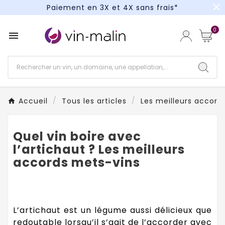
close
Un kit cocktail à gagner : tentez votre chance !
Paiement en 3X et 4X sans frais*
0

Un kit cocktail à gagner : tentez votre chance !
Paiement en 3X et 4X sans frais*
Accueil
Tous les articles
Les meilleurs accords
Quel vin boire avec
l’artichaut ? Les meilleurs
accords mets-vins
L’artichaut est un légume aussi délicieux que
redoutable lorsqu’il s’agit de l’accorder avec