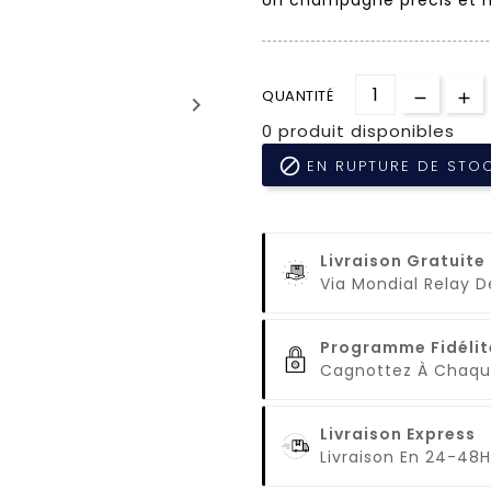
QUANTITÉ
keyboard_arrow_right
0 produit disponibles

EN RUPTURE DE STO
Livraison Gratuite
Via Mondial Relay 
Programme Fidélit
Cagnottez À Cha
Livraison Express
Livraison En 24-48H