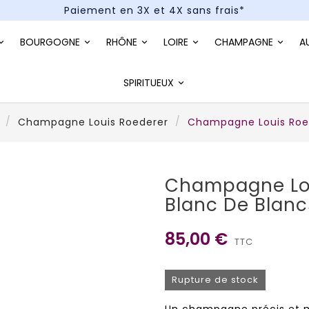
Paiement en 3X et 4X sans frais*
Un kit cocktail à gagner : tentez votre chance !
BOURGOGNE
RHÔNE
LOIRE
CHAMPAGNE
A
Paiement en 3X et 4X sans frais*
SPIRITUEUX
Champagne Louis Roederer
Champagne Louis Roed
Champagne Lo
Blanc De Blanc
85,00 €
TTC
Rupture de stock
Un champagne précis et m