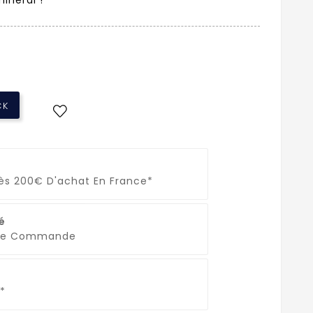
CK
Dès 200€ D'achat En France*
é
que Commande
*