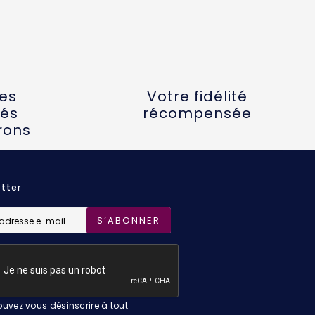
tes
Votre fidélité
és
récompensée
rons
tter
S’ABONNER
uvez vous désinscrire à tout