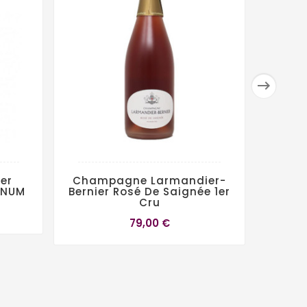

er
Champagne Larmandier-
C
GNUM
Bernier Rosé De Saignée 1er
Roed
Cru
St
79,00 €