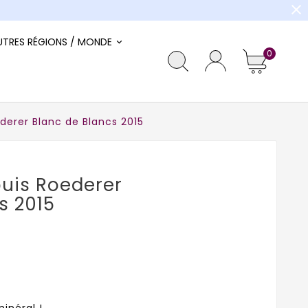
close
UTRES RÉGIONS / MONDE
0
erer Blanc de Blancs 2015
uis Roederer
s 2015
inéral !