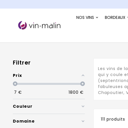
NOS VINS
BORDEAUX
Filtrer
Les vins de l
qui y coule e
Prix
(septentrion
fabuleuses a
7
€
1800
€
Chapoutier, V
Couleur
111 produits
Domaine