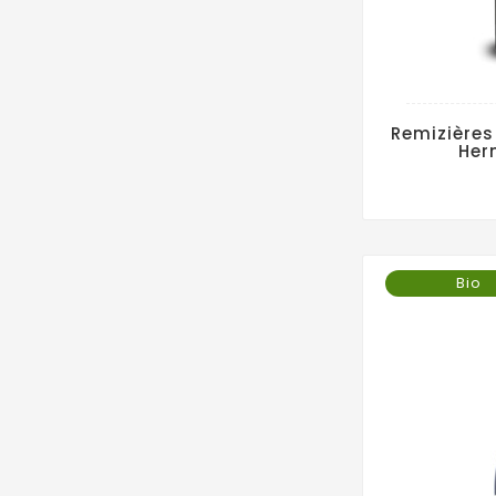
Remizières
Her
Bio