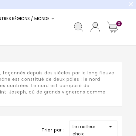
close
UTRES RÉGIONS / MONDE
0
, façonnés depuis des siècles par le long fleuve
hône est constitué de deux pôles : le nord
 ces contrées. Le nord est composé de
aint-Joseph, où de grands vignerons comme

Le meilleur
Trier par :
choix