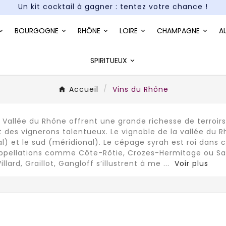
Paiement en 3X et 4X sans frais*
Un kit cocktail à gagner : tentez votre chance !
BOURGOGNE
RHÔNE
LOIRE
CHAMPAGNE
A
Paiement en 3X et 4X sans frais*
SPIRITUEUX
Accueil
Vins du Rhône
a Vallée du Rhône offrent une grande richesse de terroirs
t des vignerons talentueux. Le vignoble de la vallée du R
al) et le sud (méridional). Le cépage syrah est roi dans
ppellations comme Côte-Rôtie, Crozes-Hermitage ou S
illard, Graillot, Gangloff s’illustrent à me
...
Voir plus