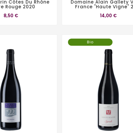
rrin Côtes Du Rhône
Domaine Alain Gallety V
re Rouge 2020
France "Haute Vigne" 
8,50 €
14,00 €
Bio