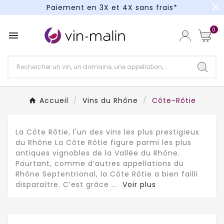
close
Paiement en 3X et 4X sans frais*
Un kit cocktail à gagner : tentez votre chance !
0

Paiement en 3X et 4X sans frais*
Accueil
Vins du Rhône
Côte-Rôtie
La Côte Rôtie, l'un des vins les plus prestigieux
du Rhône La Côte Rôtie figure parmi les plus
antiques vignobles de la Vallée du Rhône.
Pourtant, comme d’autres appellations du
Rhône Septentrional, la Côte Rôtie a bien failli
disparaître. C’est grâce
...
Voir plus