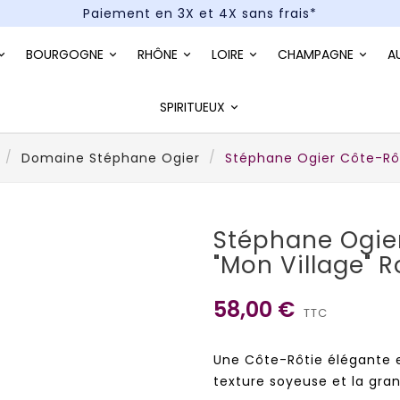
Paiement en 3X et 4X sans frais*
Un kit cocktail à gagner : tentez votre chance !
BOURGOGNE
RHÔNE
LOIRE
CHAMPAGNE
A
Paiement en 3X et 4X sans frais*
SPIRITUEUX
Domaine Stéphane Ogier
Stéphane Ogier Côte-Rôt
Stéphane Ogie
"Mon Village" 
58,00 €
TTC
Une Côte-Rôtie élégante e
texture soyeuse et la gra