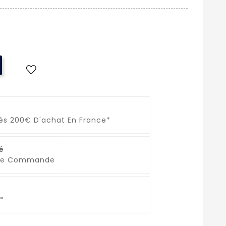
Dès 200€ D'achat En France*
é
que Commande
*