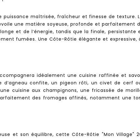
re puissance maîtrisée, fraîcheur et finesse de texture.
dévoile une matière soyeuse, profonde et parfaitement d
llonge et de l’énergie, tandis que la finale, persistante 
rement fumées. Une Côte-Rôtie élégante et expressive, à
ccompagnera idéalement une cuisine raffinée et savo
 d’agneau confite, un pigeon rôti, un civet de cerf 
 une cuisine aux champignons, une fricassée de moril
parfaitement des fromages affinés, notamment une tom
yeuse et son équilibre, cette Côte-Rôtie "Mon Village