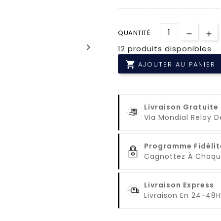
QUANTITÉ
keyboard_arrow_right
12 produits disponibles

AJOUTER AU PANIER
Livraison Gratuite
Via Mondial Relay 
Programme Fidélit
Cagnottez À Cha
Livraison Express
Livraison En 24-48H