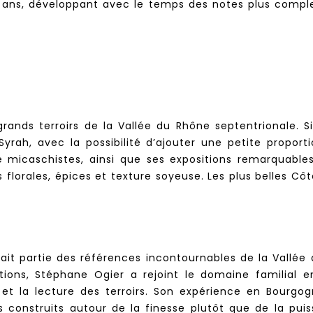
 ans, développant avec le temps des notes plus complex
 grands terroirs de la Vallée du Rhône septentrionale. 
Syrah, avec la possibilité d’ajouter une petite proport
de micaschistes, ainsi que ses expositions remarquab
s florales, épices et texture soyeuse. Les plus belles 
it partie des références incontournables de la Vallée 
tions, Stéphane Ogier a rejoint le domaine familial
e et la lecture des terroirs. Son expérience en Bourgog
vins construits autour de la finesse plutôt que de la p