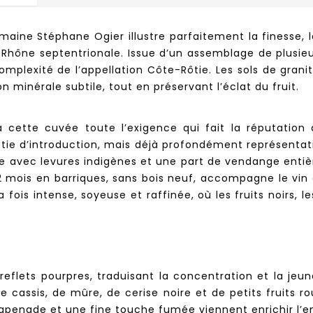
aine Stéphane Ogier illustre parfaitement la finesse, 
du Rhône septentrionale. Issue d’un assemblage de plusie
mplexité de l’appellation Côte-Rôtie. Les sols de grani
n minérale subtile, tout en préservant l’éclat du fruit.
à cette cuvée toute l’exigence qui fait la réputatio
tie d’introduction, mais déjà profondément représentativ
lisée avec levures indigènes et une part de vendange entiè
12 mois en barriques, sans bois neuf, accompagne le vin
 fois intense, soyeuse et raffinée, où les fruits noirs, l
reflets pourpres, traduisant la concentration et la jeun
cassis, de mûre, de cerise noire et de petits fruits ro
de tapenade et une fine touche fumée viennent enrichir 