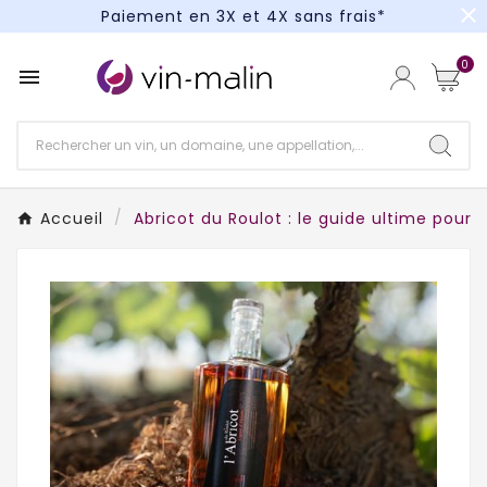
close
Paiement en 3X et 4X sans frais*
Un kit cocktail à gagner : tentez votre chance !
0

Paiement en 3X et 4X sans frais*
Accueil
Abricot du Roulot : le guide ultime pour