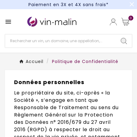
close
Paiement en 3X et 4X sans frais*
Un kit cocktail à gagner : tentez votre chance !
0

Paiement en 3X et 4X sans frais*
Accueil
Politique de Confidentialité
Données personnelles
Le propriétaire du site, ci-après « la
Société », s’engage en tant que
Responsable de Traitement au sens du
Règlement Général sur la Protection
des Données n° 2016/679 du 27 avril
2016 (RGPD) à respecter le droit au
respect de la vie privée, et notamment