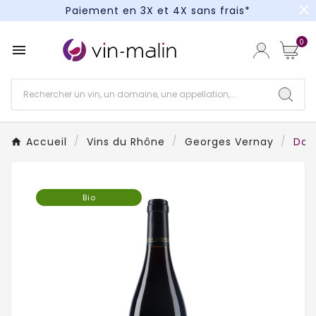
close
Paiement en 3X et 4X sans frais*
Un kit cocktail à gagner : tentez votre chance !
0

Paiement en 3X et 4X sans frais*
Accueil
Vins du Rhône
Georges Vernay
Dom
Bio