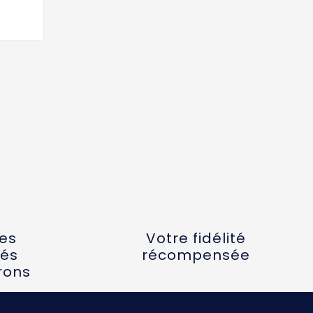
tes
Votre fidélité
és
récompensée
rons