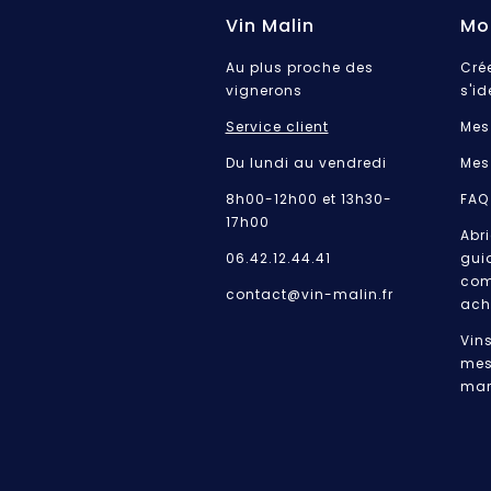
Vin Malin
Mo
Au plus proche des
Cré
vignerons
s'id
Service client
Mes
Du lundi au vendredi
Mes
8h00-12h00 et 13h30-
FAQ
17h00
Abri
06.42.12.44.41
gui
com
contact@vin-malin.fr
ach
Vin
mes
mar