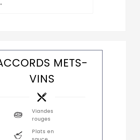
*
ACCORDS METS-
VINS
Viandes
rouges
Plats en
sauce