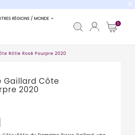
close
UTRES RÉGIONS / MONDE
0
ôte Rôtie Rosé Pourpre 2020
 Gaillard Côte
rpre 2020
e
Côte-Rôtie
du Domaine
Pierre Gaillard
, une