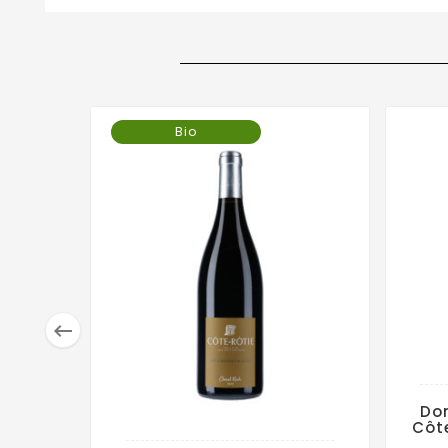
Bio

Dom
Côt