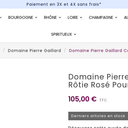
Paiement en 3X et 4X sans frais*
Un kit cocktail à gagner : tentez votre chance !
BOURGOGNE
RHÔNE
LOIRE
CHAMPAGNE
A
Paiement en 3X et 4X sans frais*
SPIRITUEUX
Domaine Pierre Gaillard
Domaine Pierre Gaillard C
Domaine Pierre
Rôtie Rosé Pou
105,00 €
TTC
Derniers articles en stock
Découvrez cette cuvée d