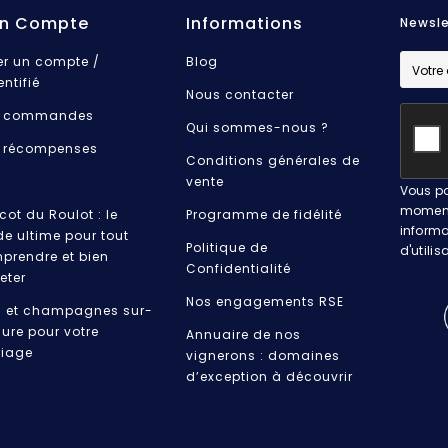
n Compte
Informations
Newsle
er un compte /
Blog
entifié
Nous contacter
 commandes
Qui sommes-nous ?
 récompenses
Conditions générales de
vente
Vous po
moment.
cot du Roulot : le
Programme de fidélité
informa
de ultime pour tout
Politique de
d'utilis
prendre et bien
Confidentialité
eter
Nos engagements RSE
s et champagnes sur-
ure pour votre
Annuaire de nos
iage
vignerons : domaines
d’exception à découvrir