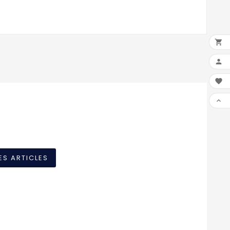




ES ARTICLES