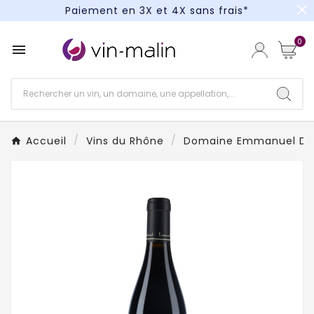
close
Paiement en 3X et 4X sans frais*
Un kit cocktail à gagner : tentez votre chance !
0

Paiement en 3X et 4X sans frais*
Accueil
Vins du Rhône
Domaine Emmanuel Da