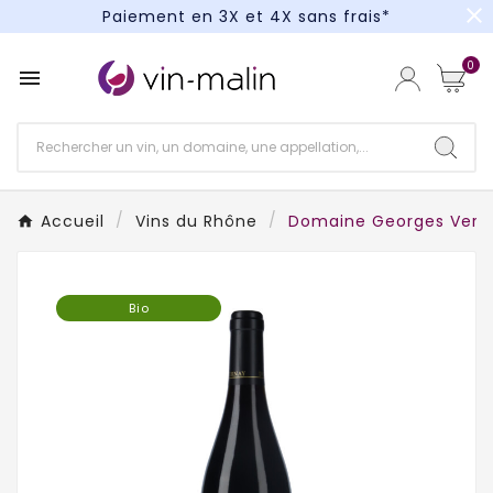
close
Paiement en 3X et 4X sans frais*
Un kit cocktail à gagner : tentez votre chance !
0

Paiement en 3X et 4X sans frais*
Accueil
Vins du Rhône
Domaine Georges Verna
Bio