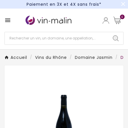
close
Paiement en 3X et 4X sans frais*
Un kit cocktail à gagner : tentez votre chance !
0

Paiement en 3X et 4X sans frais*
Accueil
Vins du Rhône
Domaine Jasmin
Dom