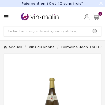
close
Paiement en 3X et 4X sans frais*
Un kit cocktail à gagner : tentez votre chance !
0

Paiement en 3X et 4X sans frais*
Accueil
Vins du Rhône
Domaine Jean-Louis C