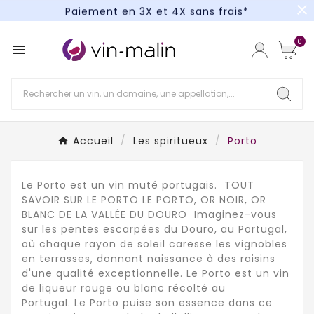
close
Paiement en 3X et 4X sans frais*
Un kit cocktail à gagner : tentez votre chance !
0

Paiement en 3X et 4X sans frais*
Accueil
Les spiritueux
Porto
Le Porto est un vin muté portugais. TOUT
SAVOIR SUR LE PORTO LE PORTO, OR NOIR, OR
BLANC DE LA VALLÉE DU DOURO Imaginez-vous
sur les pentes escarpées du Douro, au Portugal,
où chaque rayon de soleil caresse les vignobles
en terrasses, donnant naissance à des raisins
d'une qualité exceptionnelle. Le Porto est un vin
de liqueur rouge ou blanc récolté au
Portugal. Le Porto puise son essence dans ce