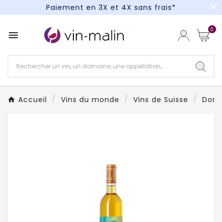
close
Paiement en 3X et 4X sans frais*
Un kit cocktail à gagner : tentez votre chance !
0

Paiement en 3X et 4X sans frais*
Accueil
Vins du monde
Vins de Suisse
Doma