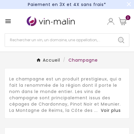
close
Paiement en 3X et 4X sans frais*
Un kit cocktail à gagner : tentez votre chance !
0

Paiement en 3X et 4X sans frais*
Accueil
Champagne
Le champagne est un produit prestigieux, qui a
fait la renommée de la région dont il porte le
nom dans le monde entier. Les vins de
champagne sont principalement issus des
cépages de Chardonnay, Pinot Noir et Meunier.
La Montagne de Reims, la Côte des
...
Voir plus