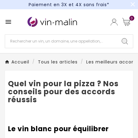
close
Paiement en 3X et 4X sans frais*
Un kit cocktail à gagner : tentez votre chance !
0

Paiement en 3X et 4X sans frais*
Accueil
Tous les articles
Les meilleurs accords
Quel vin pour la pizza ? Nos
conseils pour des accords
réussis
Le vin blanc pour équilibrer