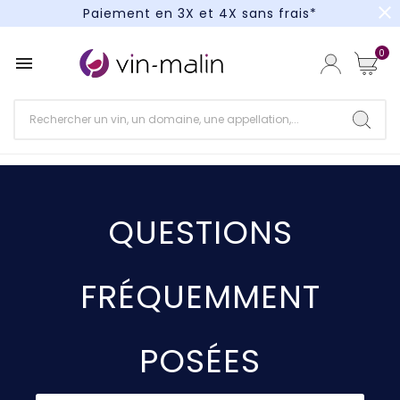
close
Paiement en 3X et 4X sans frais*
Un kit cocktail à gagner : tentez votre chance !
0

Paiement en 3X et 4X sans frais*
QUESTIONS
FRÉQUEMMENT
POSÉES