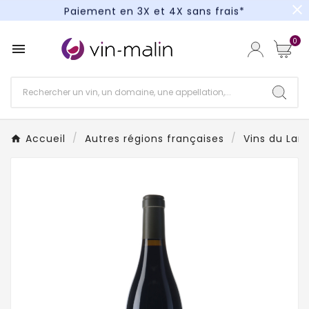
close
Paiement en 3X et 4X sans frais*
Un kit cocktail à gagner : tentez votre chance !
0

Paiement en 3X et 4X sans frais*
Accueil
Autres régions françaises
Vins du Lan