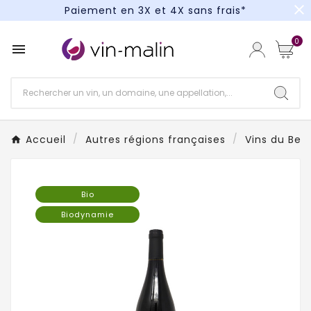
close
Paiement en 3X et 4X sans frais*
Un kit cocktail à gagner : tentez votre chance !
0

Paiement en 3X et 4X sans frais*
Accueil
Autres régions françaises
Vins du Beau
Bio
Biodynamie