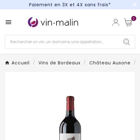
close
Paiement en 3X et 4X sans frais*
Un kit cocktail à gagner : tentez votre chance !
0

Paiement en 3X et 4X sans frais*
Accueil
Vins de Bordeaux
Château Ausone