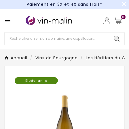
close
Paiement en 3X et 4X sans frais*
Un kit cocktail à gagner : tentez votre chance !
0

Paiement en 3X et 4X sans frais*
Accueil
Vins de Bourgogne
Les Héritiers du C
Biodynamie