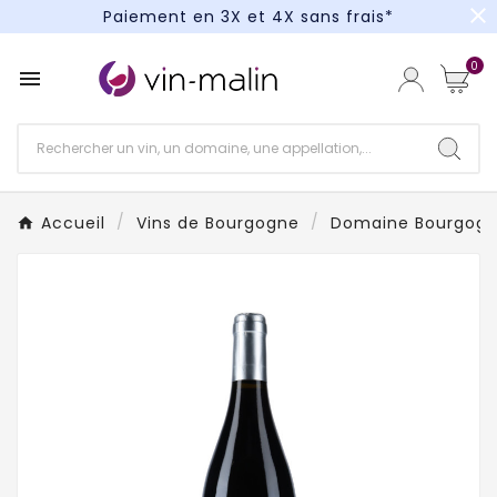
close
Paiement en 3X et 4X sans frais*
Un kit cocktail à gagner : tentez votre chance !
0

Paiement en 3X et 4X sans frais*
Accueil
Vins de Bourgogne
Domaine Bourgog