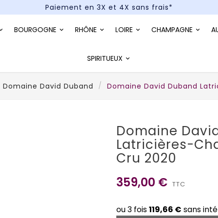
Paiement en 3X et 4X sans frais*
Un kit cocktail à gagner : tentez votre chance !
BOURGOGNE
RHÔNE
LOIRE
CHAMPAGNE
A
Paiement en 3X et 4X sans frais*
SPIRITUEUX
Domaine David Duband
Domaine David Duband Latri
Domaine Davi
Latricières-C
Cru 2020
359,00 €
TTC