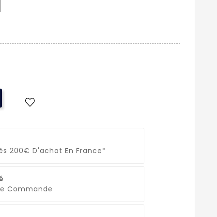
t
Dès 200€ D'achat En France*
é
que Commande