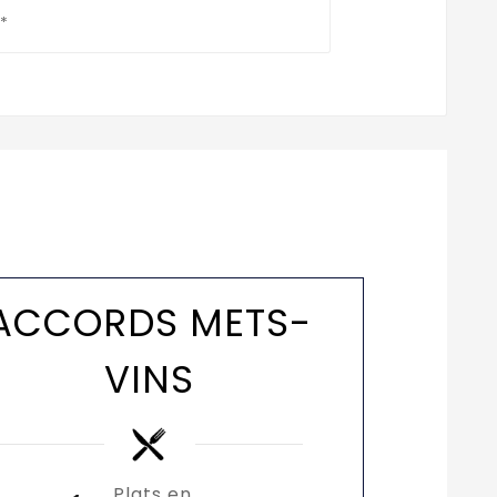
*
ACCORDS METS-
VINS
Plats en