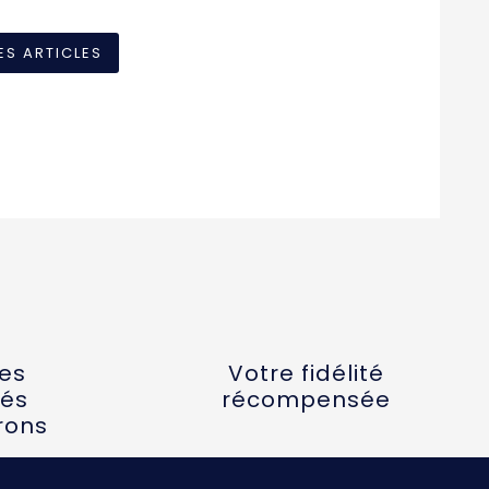
ES ARTICLES
tes
Votre fidélité
és
récompensée
rons