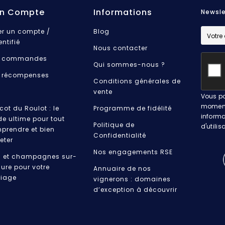
n Compte
Informations
Newsle
er un compte /
Blog
entifié
Nous contacter
 commandes
Qui sommes-nous ?
 récompenses
Conditions générales de
vente
Vous po
moment.
cot du Roulot : le
Programme de fidélité
informa
de ultime pour tout
Politique de
d'utilis
prendre et bien
Confidentialité
eter
Nos engagements RSE
s et champagnes sur-
ure pour votre
Annuaire de nos
iage
vignerons : domaines
d’exception à découvrir