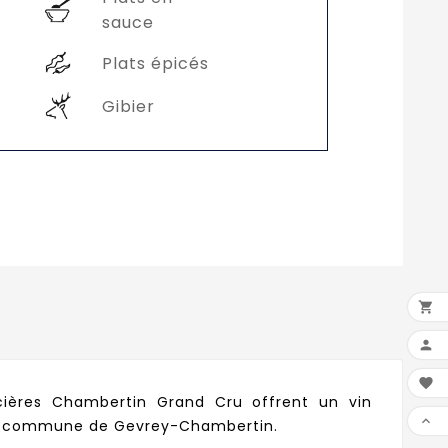
sauce
Plats épicés
Gibier



ières Chambertin Grand Cru offrent un vin

r la commune de Gevrey-Chambertin.