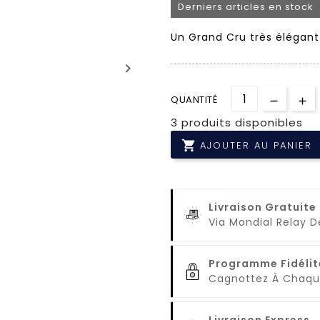
Derniers articles en stock
Un Grand Cru très élégan
keyboard_arrow_right
QUANTITÉ
3 produits disponibles

AJOUTER AU PANIER
Livraison Gratuite
Via Mondial Relay 
Programme Fidélit
Cagnottez À Cha
Livraison Express