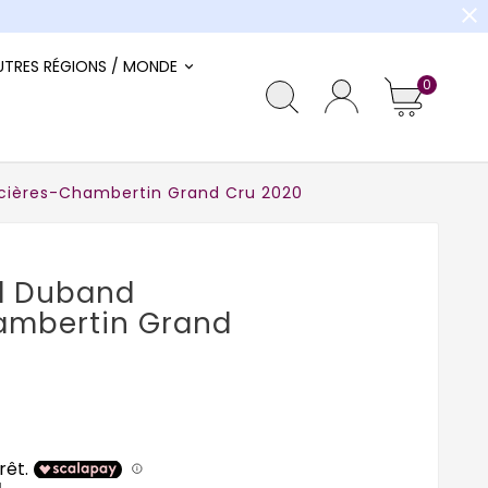
close
UTRES RÉGIONS / MONDE
0
cières-Chambertin Grand Cru 2020
d Duband
hambertin Grand