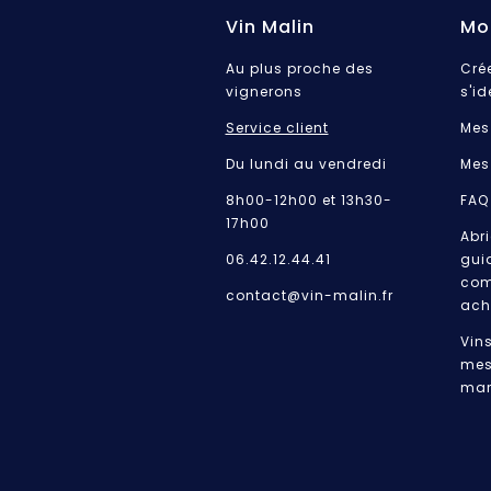
Vin Malin
Mo
Au plus proche des
Cré
vignerons
s'id
Service client
Mes
Du lundi au vendredi
Mes
8h00-12h00 et 13h30-
FAQ
17h00
Abri
06.42.12.44.41
gui
com
contact@vin-malin.fr
ach
Vin
mes
mar