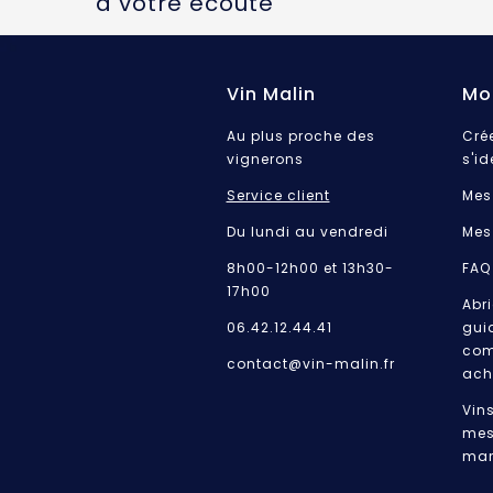
à votre écoute
Vin Malin
Mo
Au plus proche des
Cré
vignerons
s'id
Service client
Mes
Du lundi au vendredi
Mes
8h00-12h00 et 13h30-
FAQ
17h00
Abri
06.42.12.44.41
gui
com
contact@vin-malin.fr
ach
Vin
mes
mar