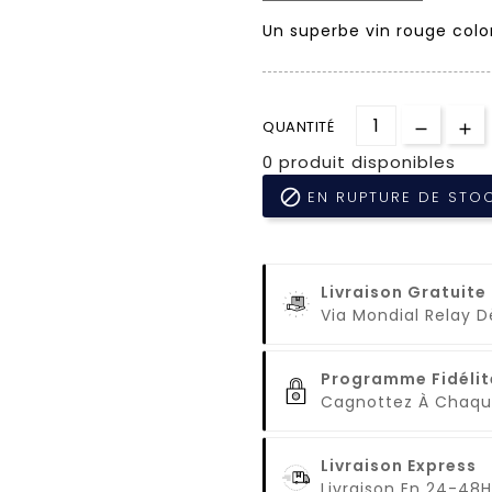
Un superbe vin rouge color
QUANTITÉ
0 produit disponibles

EN RUPTURE DE STO
Livraison Gratuite
Via Mondial Relay 
Programme Fidélit
Cagnottez À Cha
Livraison Express
Livraison En 24-48H