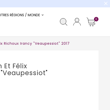
close
UTRES RÉGIONS / MONDE
0
x Richoux Irancy "Veaupessiot" 2017
Et Félix
 "Veaupessiot"