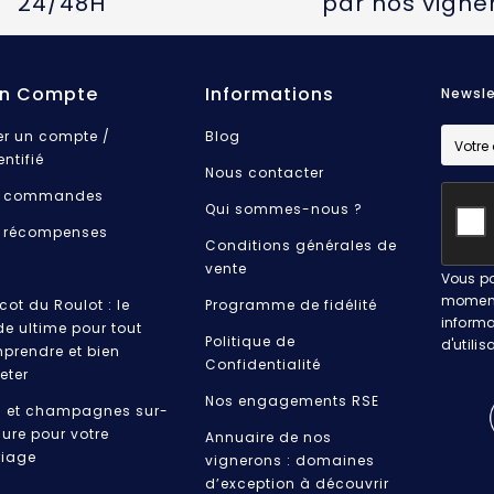
24/48H
par nos vigne
n Compte
Informations
Newsle
er un compte /
Blog
entifié
Nous contacter
 commandes
Qui sommes-nous ?
 récompenses
Conditions générales de
vente
Vous po
moment.
cot du Roulot : le
Programme de fidélité
informa
de ultime pour tout
Politique de
d'utilis
prendre et bien
Confidentialité
eter
Nos engagements RSE
s et champagnes sur-
ure pour votre
Annuaire de nos
iage
vignerons : domaines
d’exception à découvrir