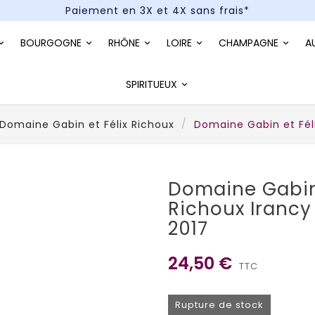
Paiement en 3X et 4X sans frais*
Un kit cocktail à gagner : tentez votre chance !
BOURGOGNE
RHÔNE
LOIRE
CHAMPAGNE
A
Paiement en 3X et 4X sans frais*
SPIRITUEUX
Domaine Gabin et Félix Richoux
Domaine Gabin et Féli
Domaine Gabin 
Richoux Irancy
2017
24,50 €
TTC
Rupture de stock