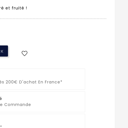
é et fruité !
CK
Dès 200€ D'achat En France*
é
que Commande
*