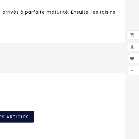
arrivés à parfaite maturité. Ensuite, les raisins
.




ES ARTICLES