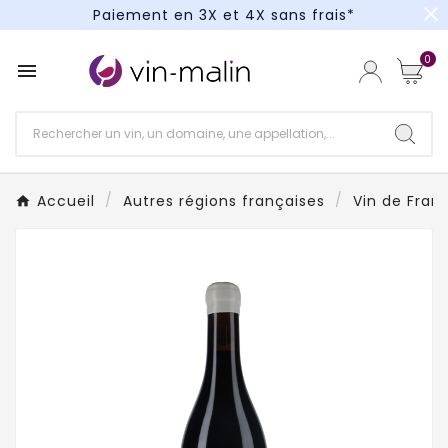
close
Paiement en 3X et 4X sans frais*
Un kit cocktail à gagner : tentez votre chance !
0

Paiement en 3X et 4X sans frais*
Accueil
Autres régions françaises
Vin de Fran