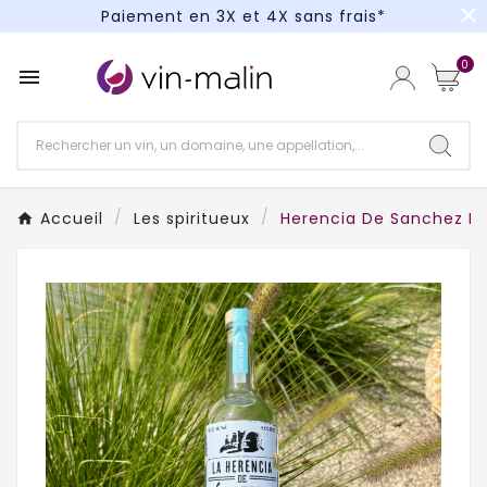
close
Paiement en 3X et 4X sans frais*
Un kit cocktail à gagner : tentez votre chance !
0

Paiement en 3X et 4X sans frais*
Accueil
Les spiritueux
Herencia De Sanchez Me