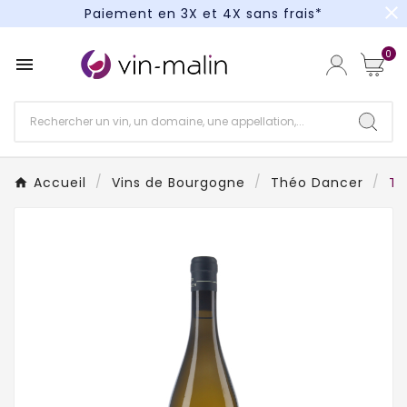
close
Paiement en 3X et 4X sans frais*
Un kit cocktail à gagner : tentez votre chance !
0

Paiement en 3X et 4X sans frais*
Accueil
Vins de Bourgogne
Théo Dancer
Th