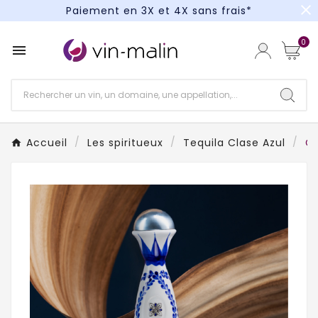
close
Paiement en 3X et 4X sans frais*
Un kit cocktail à gagner : tentez votre chance !
0

Paiement en 3X et 4X sans frais*
Accueil
Les spiritueux
Tequila Clase Azul
Cl