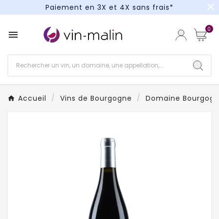
close
Paiement en 3X et 4X sans frais*
Un kit cocktail à gagner : tentez votre chance !
0

Paiement en 3X et 4X sans frais*
Accueil
Vins de Bourgogne
Domaine Bourgog