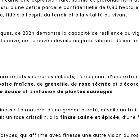
4 incarne une expression rare, subtile et profondément
ssu d’une petite parcelle confidentielle de 0,80 hectare p
fidèle à l’esprit du terroir et à la vitalité du vivant.
ques, ce 2024 démontre la capacité de résilience du vig
à la cave, cette cuvée dévoile un profil vibrant, délicat 
 aux reflets saumonés délicats, témoignant d’une extrac
oise fraîche
, de
groseille
, de
rose séchée
et d’
écor
e douce
et d’
infusion de plantes sauvages
.
 finesse. La matière, d’une grande pureté, dévoile un frui
t un rosé cristallin, à la
finale saline et épicée
, d’une
réotypes, qui affirme avec finesse une autre vision du ros