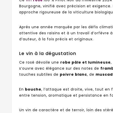
Ce
vin
rosé
100 % Pinot Noir du millésime 202
Bourgogne, vinifié avec précision et exigence. I
approche rigoureuse de la viticulture biologique, 
Après une année marquée par les défis climati
attentive des raisins et à un travail d’orfèvre 
d’auteur, à la fois précis et originaux.
Le vin à la dégustation
Ce rosé dévoile une
robe pâle et lumineuse
,
s’ouvre avec élégance sur des notes de
framb
touches subtiles de
poivre blanc
, de
muscad
En
bouche
, l’attaque est droite, vive, tout en
entre tension, aromatique et persistance en fai
Un vin de caractère et de terroir, loin des sté