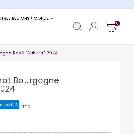
close
UTRES RÉGIONS / MONDE
0
ogne Rosé "Sakura" 2024
rot Bourgogne
2024
isez 10%
TTC