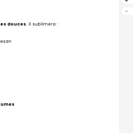


ces douces
. Il sublimera :
mesan
grumes