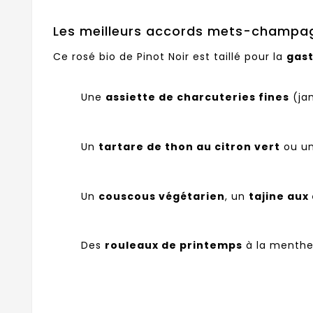
Les meilleurs accords mets-champa
Ce rosé bio de Pinot Noir est taillé pour la
gast
Une
assiette de charcuteries fines
(ja
Un
tartare de thon au citron vert
ou u
Un
couscous végétarien
, un
tajine aux
Des
rouleaux de printemps
à la menthe 