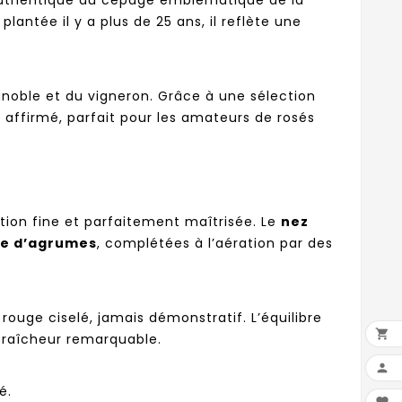
 authentique du cépage emblématique de la
lantée il y a plus de 25 ans, il reflète une
noble et du vigneron. Grâce à une sélection
et affirmé, parfait pour les amateurs de rosés
tion fine et parfaitement maîtrisée. Le
nez
ce d’agrumes
, complétées à l’aération par des
t rouge ciselé, jamais démonstratif. L’équilibre

 fraîcheur remarquable.

é.