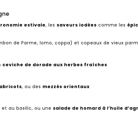
gne
ronomie estivale
, les
saveurs iodées
comme les
épi
mbon de Parme, lomo, coppa) et copeaux de vieux par
n
ceviche de dorade aux herbes fraîches
 abricots
, ou des
mezzés orientaux
et au basilic, ou une
salade de homard à l’huile d’a