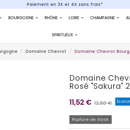
Paiement en 3X et 4X sans frais*
Un kit cocktail à gagner : tentez votre chance !
BOURGOGNE
RHÔNE
LOIRE
CHAMPAGNE
A
Paiement en 3X et 4X sans frais*
SPIRITUEUX
urgogne
Domaine Chevrot
Domaine Chevrot Bourg
Domaine Chev
Rosé "Sakura" 
11,52 €
Économ
12,80 €
Rupture de stock