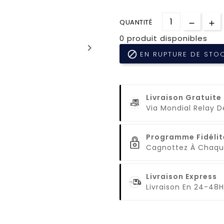
QUANTITÉ
0 produit disponibles
keyboard_arrow_right

EN RUPTURE DE STO
Livraison Gratuite
Via Mondial Relay 
Programme Fidélit
Cagnottez À Cha
Livraison Express
Livraison En 24-48H