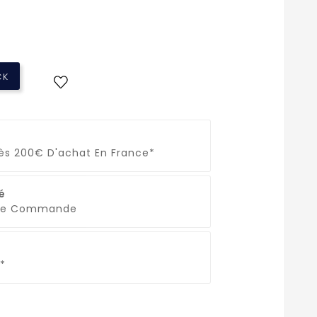
CK
Dès 200€ D'achat En France*
é
que Commande
*