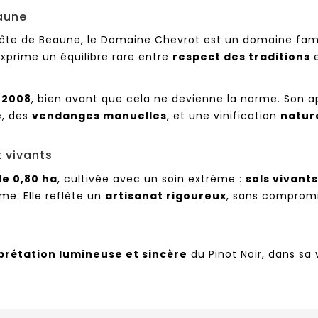
eaune
 Côte de Beaune, le Domaine Chevrot est un domaine fam
 exprime un équilibre rare entre
respect des traditions
 2008
, bien avant que cela ne devienne la norme. Son a
e
, des
vendanges manuelles
, et une vinification
natur
 vivants
de 0,80 ha
, cultivée avec un soin extrême :
sols vivants
me. Elle reflète un
artisanat rigoureux
, sans compromi
prétation lumineuse et sincère
du Pinot Noir, dans sa v