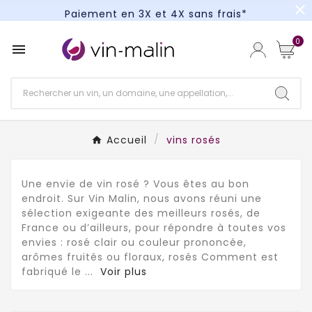
close
Paiement en 3X et 4X sans frais*
Un kit cocktail à gagner : tentez votre chance !
0

Paiement en 3X et 4X sans frais*
Accueil
vins rosés
Une envie de vin rosé ? Vous êtes au bon
endroit. Sur Vin Malin, nous avons réuni une
sélection exigeante des meilleurs rosés, de
France ou d’ailleurs, pour répondre à toutes vos
envies : rosé clair ou couleur prononcée,
arômes fruités ou floraux, rosés Comment est
fabriqué le
...
Voir plus