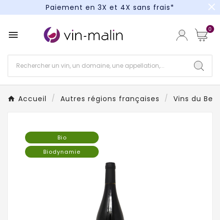
close
Paiement en 3X et 4X sans frais*
Un kit cocktail à gagner : tentez votre chance !
0

Paiement en 3X et 4X sans frais*
Accueil
Autres régions françaises
Vins du Beau
Bio
Biodynamie