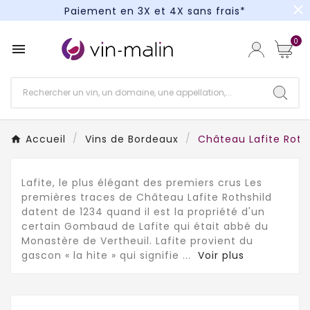
close
Paiement en 3X et 4X sans frais*
Un kit cocktail à gagner : tentez votre chance !
0

Paiement en 3X et 4X sans frais*
Accueil
Vins de Bordeaux
Château Lafite Roth
Lafite, le plus élégant des premiers crus Les
premières traces de Château Lafite Rothshild
datent de 1234 quand il est la propriété d'un
certain Gombaud de Lafite qui était abbé du
Monastère de Vertheuil. Lafite provient du
gascon « la hite » qui signifie
...
Voir plus