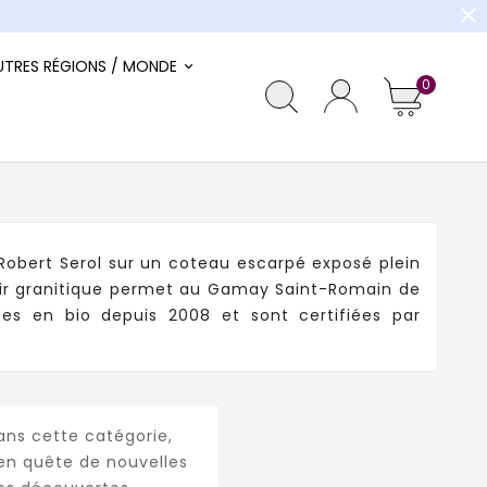
close
UTRES RÉGIONS / MONDE
0
t Robert Serol sur un coteau escarpé exposé plein
erroir granitique permet au Gamay Saint-Romain de
ées en bio depuis 2008 et sont certifiées par
ans cette catégorie,
en quête de nouvelles