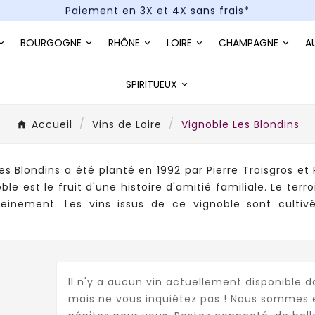
Paiement en 3X et 4X sans frais*
Un kit cocktail à gagner : tentez votre chance !
BOURGOGNE
RHÔNE
LOIRE
CHAMPAGNE
A
Paiement en 3X et 4X sans frais*
SPIRITUEUX
Accueil
Vins de Loire
Vignoble Les Blondins
es Blondins a été planté en 1992 par Pierre Troisgros e
ble est le fruit d'une histoire d'amitié familiale. Le t
leinement. Les vins issus de ce vignoble sont cultiv
Il n'y a aucun vin actuellement disponible d
mais ne vous inquiétez pas ! Nous sommes 