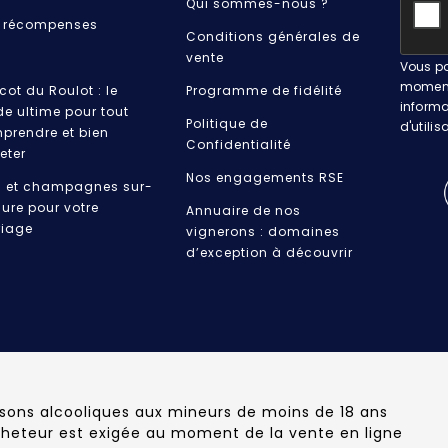
Qui sommes-nous ?
 récompenses
Conditions générales de
vente
Vous po
moment.
cot du Roulot : le
Programme de fidélité
informa
de ultime pour tout
Politique de
d'utilis
prendre et bien
Confidentialité
eter
Nos engagements RSE
s et champagnes sur-
ure pour votre
Annuaire de nos
iage
vignerons : domaines
d’exception à découvrir
ssons alcooliques aux mineurs de moins de 18 ans
cheteur est exigée au moment de la vente en ligne