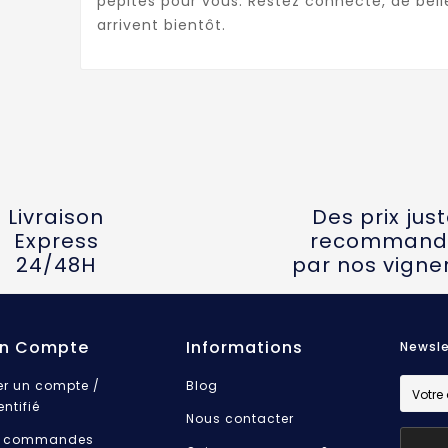
pépites pour vous. Restez connecté, de bel
arrivent bientôt.
Livraison
Des prix jus
Express
recommand
24/48H
par nos vigne
n Compte
Informations
Newsle
er un compte /
Blog
entifié
Nous contacter
 commandes