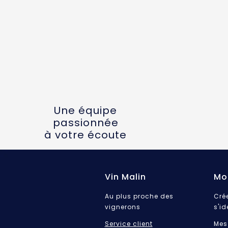
Une équipe
passionnée
à votre écoute
Vin Malin
Mo
Au plus proche des
Cré
vignerons
s'id
Service client
Mes