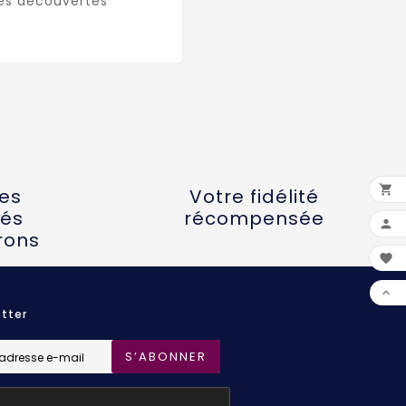
les découvertes

tes
Votre fidélité
és
récompensée

rons


tter
S’ABONNER