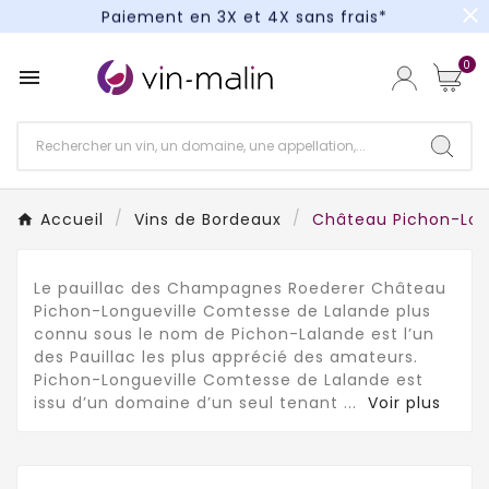
close
Paiement en 3X et 4X sans frais*
Un kit cocktail à gagner : tentez votre chance !
0

Paiement en 3X et 4X sans frais*
Accueil
Vins de Bordeaux
Château Pichon-Lon
Le pauillac des Champagnes Roederer Château
Pichon-Longueville Comtesse de Lalande plus
connu sous le nom de Pichon-Lalande est l’un
des Pauillac les plus apprécié des amateurs.
Pichon-Longueville Comtesse de Lalande est
issu d’un domaine d’un seul tenant
...
Voir plus