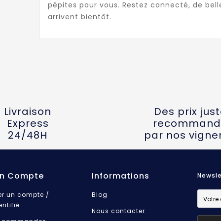
pépites pour vous. Restez connecté, de bel
arrivent bientôt.
Livraison
Des prix jus
Express
recommand
24/48H
par nos vigne
n Compte
Informations
Newsle
er un compte /
Blog
entifié
Nous contacter