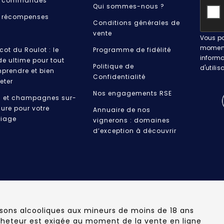
 commandes
Qui sommes-nous ?
 récompenses
Conditions générales de
vente
Vous po
moment.
cot du Roulot : le
Programme de fidélité
informa
de ultime pour tout
Politique de
d'utilis
prendre et bien
Confidentialité
eter
Nos engagements RSE
s et champagnes sur-
ure pour votre
Annuaire de nos
iage
vignerons : domaines
d’exception à découvrir
ssons alcooliques aux mineurs de moins de 18 ans
cheteur est exigée au moment de la vente en ligne