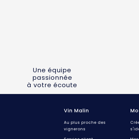
Une équipe
passionnée
à votre écoute
Vin Malin
Mo
Au plus proche des
Cré
vignerons
s'id