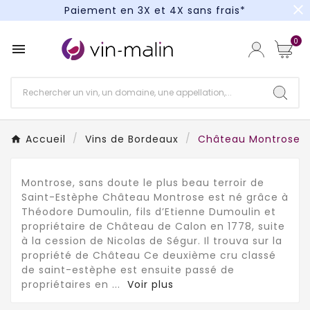
close
Paiement en 3X et 4X sans frais*
Un kit cocktail à gagner : tentez votre chance !
0

Paiement en 3X et 4X sans frais*
Accueil
Vins de Bordeaux
Château Montrose
Montrose, sans doute le plus beau terroir de
Saint-Estèphe Château Montrose est né grâce à
Théodore Dumoulin, fils d’Etienne Dumoulin et
propriétaire de Château de Calon en 1778, suite
à la cession de Nicolas de Ségur. Il trouva sur la
propriété de Château Ce deuxième cru classé
de saint-estèphe est ensuite passé de
propriétaires en
...
Voir plus