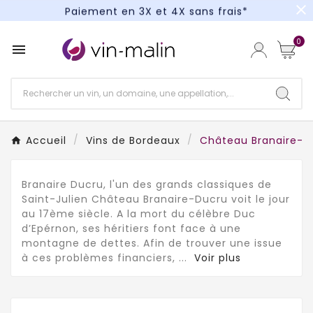
close
Paiement en 3X et 4X sans frais*
Un kit cocktail à gagner : tentez votre chance !
0

Paiement en 3X et 4X sans frais*
Accueil
Vins de Bordeaux
Château Branaire-D
Branaire Ducru, l'un des grands classiques de
Saint-Julien Château Branaire-Ducru voit le jour
au 17ème siècle. A la mort du célèbre Duc
d’Epérnon, ses héritiers font face à une
montagne de dettes. Afin de trouver une issue
à ces problèmes financiers,
...
Voir plus