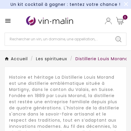
close
Un kit cocktail à gagner : tentez votre chance !
Paiement en 3X et 4X sans frais*
0

Un kit cocktail à gagner : tentez votre chance !
Paiement en 3X et 4X sans frais*
Accueil
Les spiritueux
Distillerie Louis Morand
Histoire et héritage La Distillerie Louis Morand
est une distillerie emblématique située à
Martigny, dans le canton du Valais, en Suisse.
Fondée en 1889 par Louis Morand, la distillerie
est restée une entreprise familiale depuis plus
de quatre générations. L'histoire de la distillerie
s'ancre dans le savoir-faire artisanal et le
respect des traditions, tout en s’adaptant aux
innovations modernes. Au fil des décennies, la