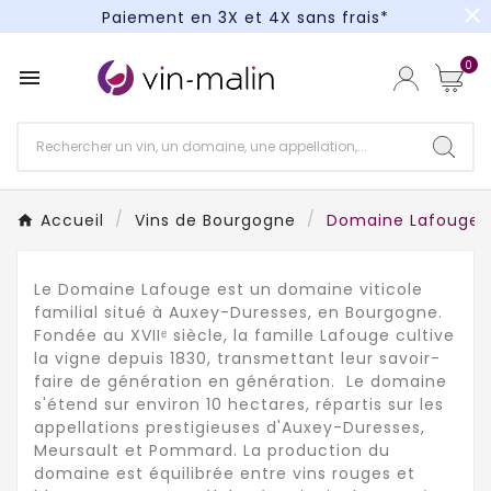
close
Paiement en 3X et 4X sans frais*
Un kit cocktail à gagner : tentez votre chance !
0

Paiement en 3X et 4X sans frais*
Accueil
Vins de Bourgogne
Domaine Lafouge
​Le Domaine Lafouge est un domaine viticole
familial situé à Auxey-Duresses, en Bourgogne.
Fondée au XVIIᵉ siècle, la famille Lafouge cultive
la vigne depuis 1830, transmettant leur savoir-
faire de génération en génération. Le domaine
s'étend sur environ 10 hectares, répartis sur les
appellations prestigieuses d'Auxey-Duresses,
Meursault et Pommard. La production du
domaine est équilibrée entre vins rouges et