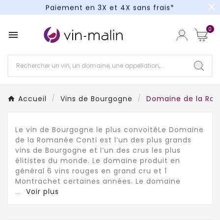
close
Paiement en 3X et 4X sans frais*
Un kit cocktail à gagner : tentez votre chance !
0

Paiement en 3X et 4X sans frais*
Accueil
Vins de Bourgogne
Domaine de la Ro
Le vin de Bourgogne le plus convoitéLe Domaine
de la Romanée Conti est l’un des plus grands
vins de Bourgogne et l’un des crus les plus
élitistes du monde. Le domaine produit en
général 6 vins rouges en grand cru et 1
Montrachet certaines années. Le domaine
...
Voir plus