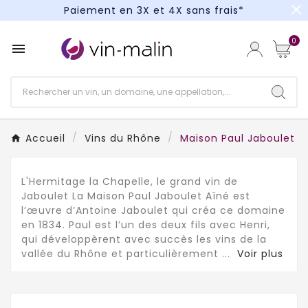
close
Paiement en 3X et 4X sans frais*
Un kit cocktail à gagner : tentez votre chance !
0

Paiement en 3X et 4X sans frais*
Accueil
Vins du Rhône
Maison Paul Jaboulet A
L'Hermitage la Chapelle, le grand vin de
Jaboulet La Maison Paul Jaboulet Aîné est
l’œuvre d’Antoine Jaboulet qui créa ce domaine
en 1834. Paul est l’un des deux fils avec Henri,
qui développèrent avec succès les vins de la
vallée du Rhône et particulièrement
...
Voir plus