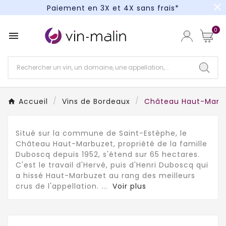
close
Paiement en 3X et 4X sans frais*
Un kit cocktail à gagner : tentez votre chance !
0

Paiement en 3X et 4X sans frais*
Accueil
Vins de Bordeaux
Château Haut-Marb
Situé sur la commune de Saint-Estèphe, le
Château Haut-Marbuzet, propriété de la famille
Duboscq depuis 1952, s'étend sur 65 hectares.
C'est le travail d'Hervé, puis d'Henri Duboscq qui
a hissé Haut-Marbuzet au rang des meilleurs
crus de l'appellation.
...
Voir plus