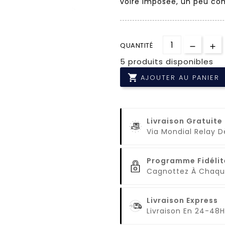
voire imposée, un peu com
QUANTITÉ
5 produits disponibles

AJOUTER AU PANIER
Livraison Gratuite
Via Mondial Relay 
Programme Fidélit
Cagnottez À Cha
Livraison Express
Livraison En 24-48H