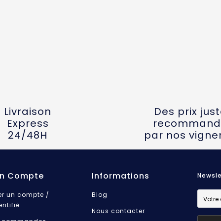
Livraison
Des prix jus
Express
recommand
24/48H
par nos vigne
n Compte
Informations
Newsle
er un compte /
Blog
entifié
Nous contacter