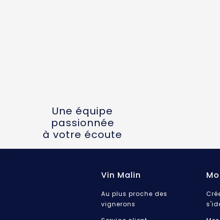
Une équipe
passionnée
à votre écoute
Vin Malin
Mo
Au plus proche des
Cré
vignerons
s'id