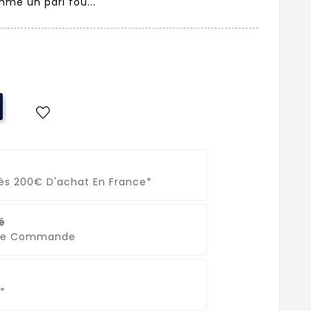
me un pari fou...
Dès 200€ D'achat En France*
é
que Commande
*