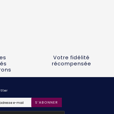
tes
Votre fidélité
és
récompensée
rons
tter
S’ABONNER