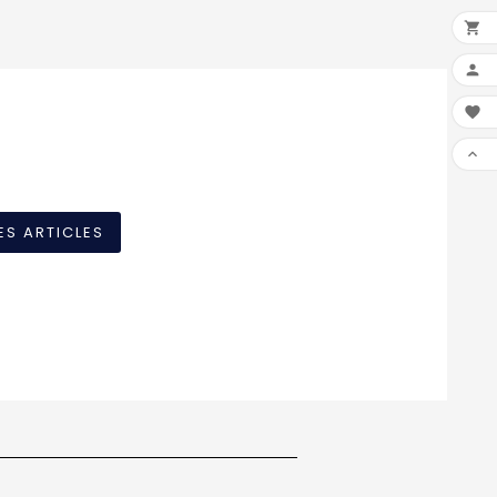




ES ARTICLES