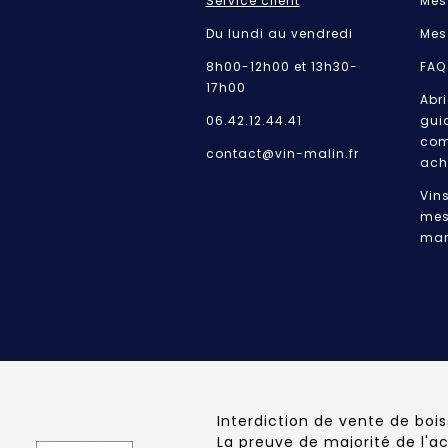
Service client
Mes
Du lundi au vendredi
Mes
8h00-12h00 et 13h30-
FAQ
17h00
Abri
06.42.12.44.41
gui
com
contact@vin-malin.fr
ach
Vin
mes
mar
Interdiction de vente de boi
La preuve de majorité de l'a