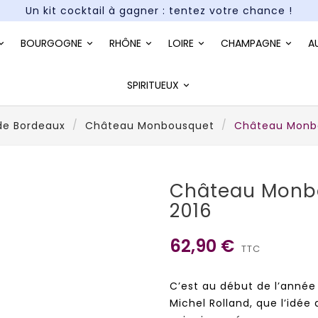
Un kit cocktail à gagner : tentez votre chance !
Paiement en 3X et 4X sans frais*
BOURGOGNE
RHÔNE
LOIRE
CHAMPAGNE
A
Un kit cocktail à gagner : tentez votre chance !
Paiement en 3X et 4X sans frais*
SPIRITUEUX
de Bordeaux
Château Monbousquet
Château Monbo
Château Monb
2016
62,90 €
TTC
C’est au début de l’année 
Michel Rolland, que l’idé