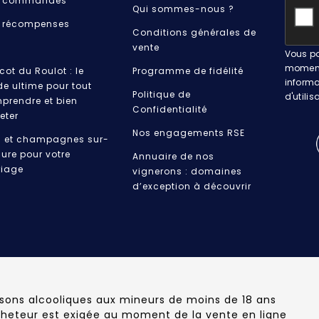
 commandes
Qui sommes-nous ?
 récompenses
Conditions générales de
vente
Vous po
moment.
cot du Roulot : le
Programme de fidélité
informa
de ultime pour tout
Politique de
d'utilis
prendre et bien
Confidentialité
eter
Nos engagements RSE
s et champagnes sur-
ure pour votre
Annuaire de nos
iage
vignerons : domaines
d’exception à découvrir
ssons alcooliques aux mineurs de moins de 18 ans
cheteur est exigée au moment de la vente en ligne