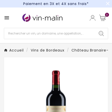
close
Paiement en 3X et 4X sans frais*
Un kit cocktail à gagner : tentez votre chance !
0

Paiement en 3X et 4X sans frais*
Accueil
Vins de Bordeaux
Château Branaire-D