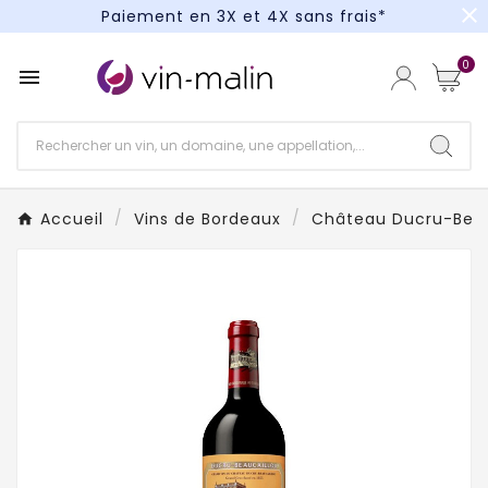
close
Paiement en 3X et 4X sans frais*
Un kit cocktail à gagner : tentez votre chance !
0

Paiement en 3X et 4X sans frais*
Accueil
Vins de Bordeaux
Château Ducru-Beau