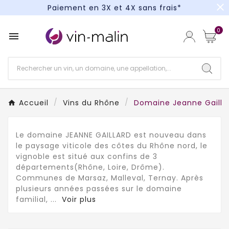
close
Paiement en 3X et 4X sans frais*
Un kit cocktail à gagner : tentez votre chance !
0

Paiement en 3X et 4X sans frais*
Accueil
Vins du Rhône
Domaine Jeanne Gailla
Le domaine JEANNE GAILLARD est nouveau dans
le paysage viticole des côtes du Rhône nord, le
vignoble est situé aux confins de 3
départements(Rhône, Loire, Drôme).
Communes de Marsaz, Malleval, Ternay. Après
plusieurs années passées sur le domaine
familial,
...
Voir plus