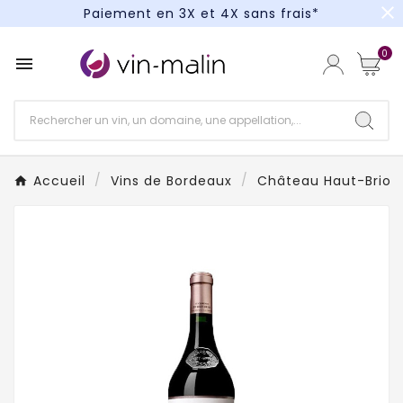
close
Paiement en 3X et 4X sans frais*
Un kit cocktail à gagner : tentez votre chance !
0

Paiement en 3X et 4X sans frais*
Accueil
Vins de Bordeaux
Château Haut-Brion